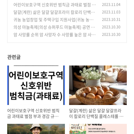
어린이보호구역 신호위반 범칙금 과태료 벌점 부
2023.11.04
과 경감 규정 정리
달걀(계란) 삶은 달걀 달걀프라이 칼로리 단백질
2023.11.03
(0)
콜레스테롤 등 영양성분
귀농 농업창업 및 주택구입 지원사업(귀농 농업
2023.10.31
(0)
창업자금 주택자금 정부 지원금)
의성 마늘축제(의성 슈퍼푸드 마늘축제) 공연 초
2023.10.30
(0)
대가수 행사 일정 한 눈에 정리
암 사망률 순위 암 사망자 수 사망률 높은 암 사망
2023.10.30
(0)
률 1위 암은 폐암 2위는?
(0)
관련글
어린이보호구역 신호위반 범칙
달걀(계란) 삶은 달걀 달걀프라
금 과태료 벌점 부과 경감 규정
이 칼로리 단백질 콜레스테롤 등
정리
영양성분