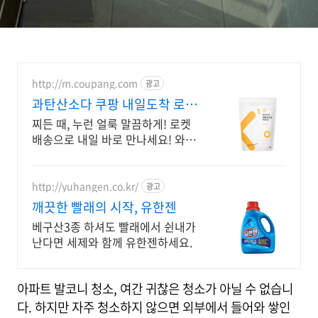
http://m.coupang.com
광고
과탄산소다 쿠팡 내일도착 로켓
배송
찌든 때, 누런 얼룩 말끔하게! 로켓
배송으로 내일 바로 만나세요! 와우
회원 무료배송, 30일 안심 반품. 집
안 청소 필수템을 쿠팡에서!
http://yuhangen.co.kr/
광고
깨끗한 빨래의 시작, 유한젠
베구산3종 하셔도 빨래에서 쉰내가
난다면 세제와 함께 유한젠하세요.
아파트 발코니 청소, 여간 귀찮은 청소가 아닐 수 없습니
다. 하지만 자주 청소하지 않으면 외부에서 들어와 쌓인