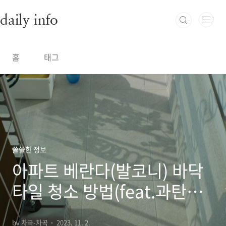
본문 바로가기
daily info
홈
태그
쏠쏠한 정보
아파트 베란다(발코니) 바닥
타일 청소 방법(feat.과탄산
소다+주방세제)
by 차곡-차곡
2023. 11. 2.