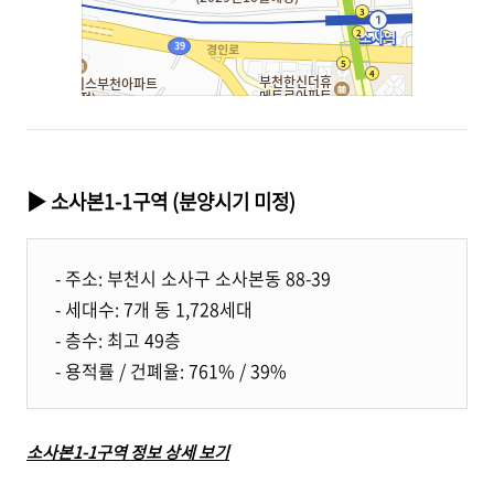
▶ 소사본1-1구역 (분양시기 미정)
- 주소: 부천시 소사구 소사본동 88-39
- 세대수: 7개 동 1,728세대
- 층수: 최고 49층
- 용적률 / 건폐율: 761% / 39%
소사본1-1구역 정보 상세 보기