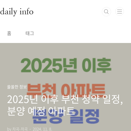
본문 바로가기
daily info
홈
태그
쏠쏠한 정보
2025년 이후 부천 청약 일정,
분양 예정 아파트
by 차곡-차곡
2024. 11. 8.