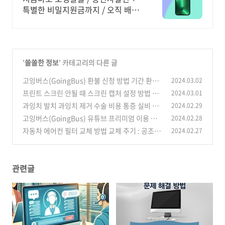
특별한 비밀지원금까지 / 오직 배달
의폰
'
쏠쏠한 정보
' 카테고리의 다른 글
고잉버스(GoingBus) 환불 신청 방법 기간 환불
2024.03.02
금액 취소 수수료
프린트 스크린 안될 때 스크린 캡처 설정 방법 단
2024.03.01
(1)
축키 사용법 꿀팁
과잉치 발치 과잉치 제거 수술 비용 통증 실비 보
2024.02.29
(1)
험금 청구 후기
고잉버스(GoingBus) 유튜브 프리미엄 이용 방
2024.02.28
(1)
법 구독료 이메일 오류 조치
자동차 에어컨 필터 교체 방법 교체 주기 : 공조 에
2024.02.27
(6)
어 필터 교체 1분만에 뚝딱!
(0)
관련글