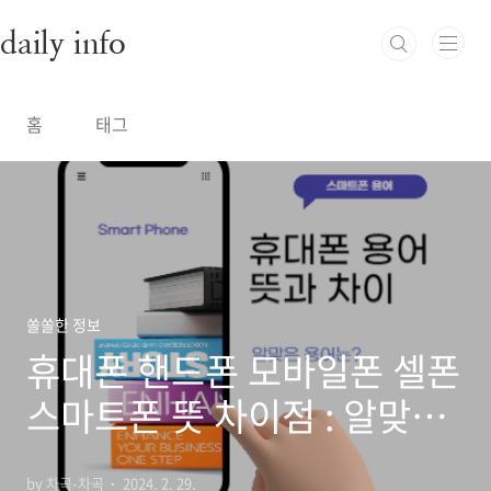
본문 바로가기
daily info
홈
태그
쏠쏠한 정보
휴대폰 핸드폰 모바일폰 셀폰
스마트폰 뜻 차이점 : 알맞은
용어는?
by 차곡-차곡
2024. 2. 29.