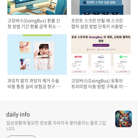
고잉버스(GoingBus) 환불 신
프린트 스크린 안될 때 스크린
청 방법 기간 환불 금액 취소 수
캡처 설정 방법 단축키 사용법
수료
꿀팁
과잉치 발치 과잉치 제거 수술
고잉버스(GoingBus) 유튜브
비용 통증 실비 보험금 청구 후
프리미엄 이용 방법 구독료 이메
기
일 오류 조치
daily info
일상생활에 필요한 정보를 차곡차곡 쌓아올리는 블로그입
니다.