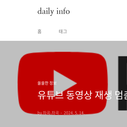
본문 바로가기
daily info
홈
태그
쏠쏠한 정보
유튜브 동영상 재생 멈
by 차곡-차곡
2024. 5. 14.