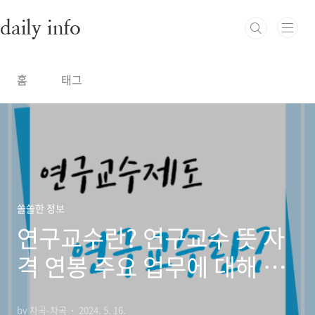
본문 바로가기
daily info
홈
태그
쏠쏠한 정보
연구교수란? 연구교수 뜻 자
격 연봉 주요 업무에 대해 알
아봐요!
by 차곡-차곡
2024. 5. 16.