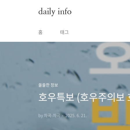
본문 바로가기
daily info
홈
태그
쏠쏠한 정보
호우특보 (호우주의보 
by 차곡-차곡
2025. 6. 21.