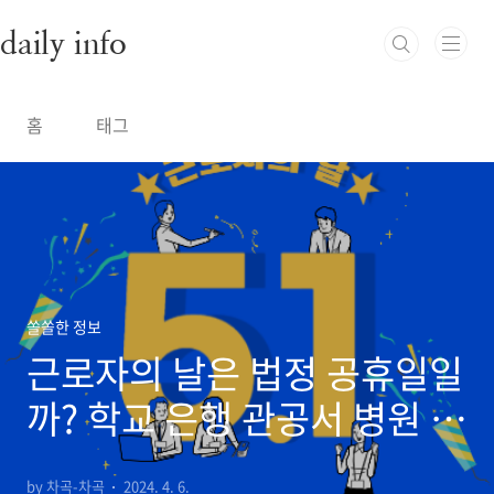
본문 바로가기
daily info
홈
태그
쏠쏠한 정보
근로자의 날은 법정 공휴일일
까? 학교 은행 관공서 병원 휴
무 근무 업종 비교
by 차곡-차곡
2024. 4. 6.