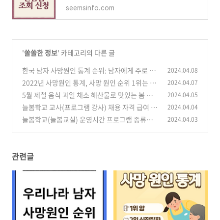
seemsinfo.com
'
쏠쏠한 정보
' 카테고리의 다른 글
한국 남자 사망원인 통계 순위: 남자에게 주로 발
2024.04.08
생하는 치명적인 질환은?
2022년 사망원인 통계, 사망 원인 순위 1위는 암,
2024.04.07
(0)
2위는?
5월 제철 음식 과일 채소 해산물로 맛있는 봄 맞
2024.04.05
(0)
이하기!
늘봄학교 교사(프로그램 강사) 채용 자격 급여 수
2024.04.04
(0)
준 결격사유 알아봐요!
늘봄학교(늘봄교실) 운영시간 프로그램 종류에
2024.04.03
(0)
대해 알아봐요!
(0)
관련글