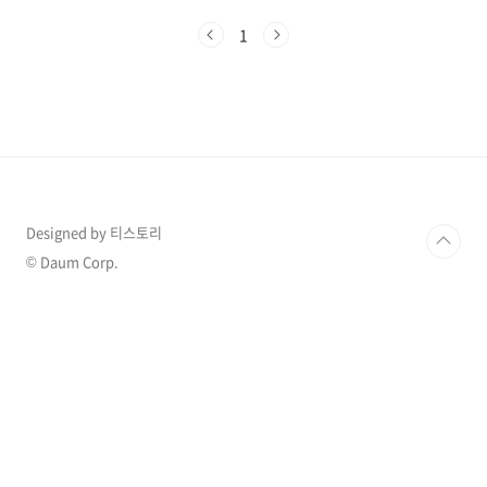
다. (적정수요 16,344호) 자세한 입주 예정 아파
트는 다음과 같습니다. ◈ 동래에코팰리스아시
1
아드 (2027년 2월)- 주소: 동래구 온천동 1248-
10- 세대수: 1개 동 160세대 (분양 160세대)- 입
주시기: 2027. 2. 1- 시공사: (주)금오종합건설-
시행사: (주)지민건설- 층수: 가장 높은 동 38
층 ☞ 분양가·실거래가 ◈ 일광노르웨이숲오
션포레 (2027년 3월)- 주소: 기장군 일광읍 이천
리 720-2- 세대수: 11개..
Designed by 티스토리
© Daum Corp.