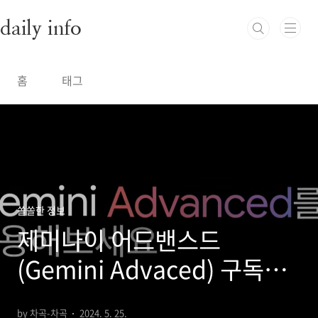
본문 바로가기
daily info
홈
태그
쏠쏠한 정보
제미나이 어드밴스드
(Gemini Advaced) 구독료
장단점 한 달 사용 후기
by 차곡-차곡
2024. 5. 25.