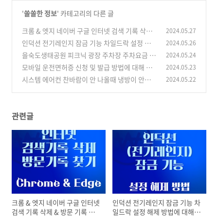
'
쏠쏠한 정보
' 카테고리의 다른 글
크롬 & 엣지 네이버 구글 인터넷 검색 기록 삭제
2024.05.27
& 방문 기록 찾기, 꿀팁까지!
인덕션 전기레인지 잠금 기능 차일드락 설정 해제
2024.05.26
(0)
방법에 대해 알아봐요!
을숙도생태공원 피크닉 광장 주차장 주차요금 할
2024.05.24
(0)
인 감면에 대해 알아봐요!
모바일 운전면허증 신청 및 발급 방법에 대해 알
2024.05.23
(0)
아봐요!
시스템 에어컨 찬바람이 안 나올때 냉방이 안될
2024.05.22
(1)
때 자가점검 가이드 3단계
(0)
관련글
크롬 & 엣지 네이버 구글 인터넷
인덕션 전기레인지 잠금 기능 차
검색 기록 삭제 & 방문 기록 찾
일드락 설정 해제 방법에 대해